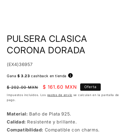
Abrir
elemento
PULSERA CLASICA
multimedia
1
en
CORONA DORADA
una
ventana
modal
SKU:
(EX4)36957
Gana
$ 3.23
cashback en tienda
Precio
Precio
$ 161.60 MXN
Oferta
$ 202.00 MXN
habitual
de
Impuestos incluidos. Los
gastos de envío
se calculan en la pantalla de
pago.
oferta
Material:
Baño de
Plata 925.
Calidad:
Resistente y brillante.
Compatibilidad:
Compatible con charms.