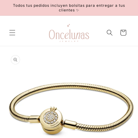
Ir
Todos tus pedidos incluyen bolsitas para entregar a tus
directamente
clientes ✨
al contenido
Carrito
Ir
directamente
a la
información
del producto