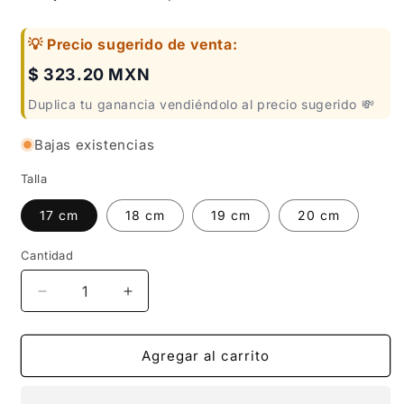
💡 Precio sugerido de venta:
$ 323.20 MXN
Duplica tu ganancia vendiéndolo al precio sugerido 💸
Bajas existencias
Talla
17 cm
18 cm
19 cm
20 cm
Cantidad
Reducir
Aumentar
cantidad
cantidad
para
para
PULSERA
PULSERA
Agregar al carrito
CLASICA
CLASICA
CORONA
CORONA