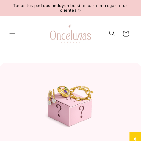
Ir
Todos tus pedidos incluyen bolsitas para entregar a tus
directamente
clientes ✨
al contenido
Carrito