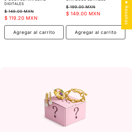
★ Reseñas
DIGITALES
Precio
Precio
:
$ 199.00 MXN
Precio
Precio
$ 149.00 MXN
habitual
$ 149.00 MXN
de
habitual
$ 119.20 MXN
de
oferta
oferta
Agregar al carrito
Agregar al carrito