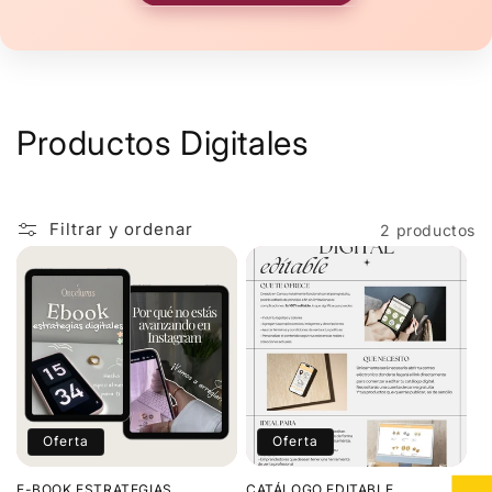
C
Productos Digitales
o
l
Filtrar y ordenar
2 productos
e
c
c
i
ó
Oferta
Oferta
n
E-BOOK ESTRATEGIAS
CATÁLOGO EDITABLE