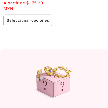
habitual
A partir de $ 175.20
de
MXN
oferta
Seleccionar opciones