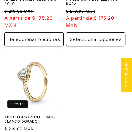
ROJO
ROSA
:
Precio
Precio
Precio
Precio
$ 219.00 MXN
$ 219.00 MXN
habitual
A partir de $ 175.20
de
habitual
A partir de $ 175.20
de
MXN
oferta
MXN
oferta
Seleccionar opciones
Seleccionar opciones
★ Reseñas
Oferta
ANILLO CORAZON ELEVADO
BLANCO DORADO
Precio
Precio
$ 219.00 MXN