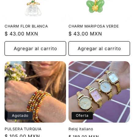
CHARM FLOR BLANCA
CHARM MARIPOSA VERDE
Precio
$ 43.00 MXN
Precio
$ 43.00 MXN
habitual
habitual
Agregar al carrito
Agregar al carrito
Agotado
Oferta
PULSERA TURQUIA
Reloj italiano
Precio
$ 105.00 MXN
Precio
Precio
$ 189.00 MXN