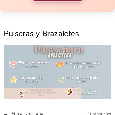
C
Pulseras y Brazaletes
o
l
e
c
c
i
ó
n
Filtrar y ordenar
91 productos