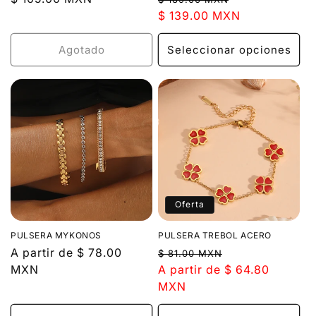
habitual
habitual
$ 139.00 MXN
de
oferta
Agotado
Seleccionar opciones
Oferta
PULSERA MYKONOS
PULSERA TREBOL ACERO
Precio
A partir de $ 78.00
Precio
Precio
$ 81.00 MXN
habitual
MXN
habitual
A partir de $ 64.80
de
MXN
oferta