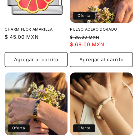
Oferta
CHARM FLOR AMARILLA
PULSO ACERO DORADO
Precio
$ 45.00 MXN
Precio
Precio
$ 89.00 MXN
habitual
habitual
$ 69.00 MXN
de
oferta
Agregar al carrito
Agregar al carrito
Oferta
Oferta