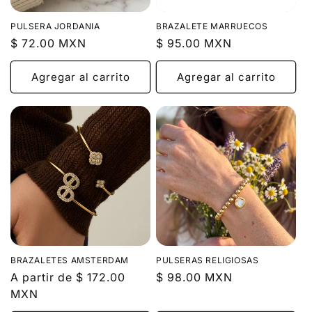
PULSERA JORDANIA
BRAZALETE MARRUECOS
Precio
$ 72.00 MXN
Precio
$ 95.00 MXN
habitual
habitual
Agregar al carrito
Agregar al carrito
BRAZALETES AMSTERDAM
PULSERAS RELIGIOSAS
Precio
A partir de $ 172.00
Precio
$ 98.00 MXN
habitual
MXN
habitual