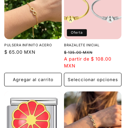
Oferta
PULSERA INFINITO ACERO
BRAZALETE INICIAL
Precio
$ 65.00 MXN
Precio
Precio
$ 135.00 MXN
habitual
habitual
A partir de $ 108.00
de
MXN
oferta
Agregar al carrito
Seleccionar opciones