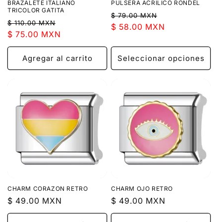
BRAZALETE ITALIANO
PULSERA ACRILICO RONDEL
TRICOLOR GATITA
Precio
Precio
$ 79.00 MXN
Precio
Precio
$ 110.00 MXN
habitual
$ 58.00 MXN
de
habitual
$ 75.00 MXN
de
oferta
oferta
Agregar al carrito
Seleccionar opciones
CHARM CORAZON RETRO
CHARM OJO RETRO
Precio
$ 49.00 MXN
Precio
$ 49.00 MXN
habitual
habitual