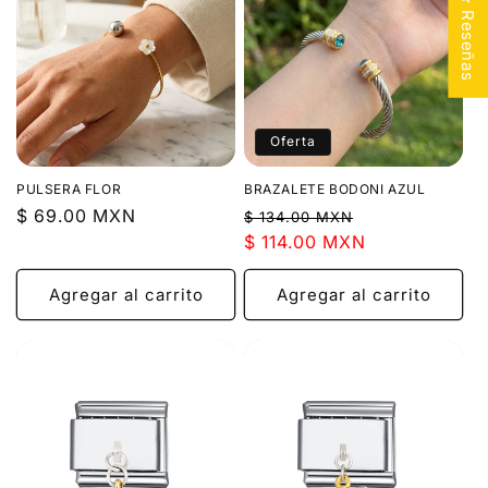
★ Reseñas
Oferta
PULSERA FLOR
BRAZALETE BODONI AZUL
Precio
$ 69.00 MXN
Precio
Precio
$ 134.00 MXN
habitual
habitual
$ 114.00 MXN
de
oferta
Agregar al carrito
Agregar al carrito