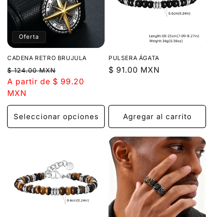
Oferta
CADENA RETRO BRUJULA
PULSERA ÁGATA
Precio
Precio
Precio
$ 91.00 MXN
$ 124.00 MXN
habitual
A partir de $ 99.20
de
habitual
MXN
oferta
Seleccionar opciones
Agregar al carrito