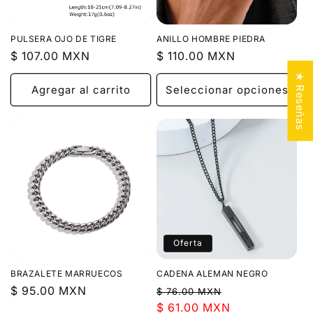
PULSERA OJO DE TIGRE
ANILLO HOMBRE PIEDRA
Precio
$ 107.00 MXN
Precio
$ 110.00 MXN
habitual
habitual
★ Reseñas
Agregar al carrito
Seleccionar opciones
Oferta
BRAZALETE MARRUECOS
CADENA ALEMAN NEGRO
Precio
$ 95.00 MXN
Precio
Precio
$ 76.00 MXN
habitual
habitual
$ 61.00 MXN
de