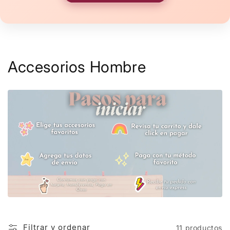
C
Accesorios Hombre
o
l
e
c
c
i
ó
n
Filtrar y ordenar
11 productos