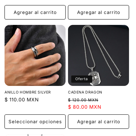
oferta
Agregar al carrito
Agregar al carrito
Oferta
ANILLO HOMBRE SILVER
CADENA DRAGON
Precio
$ 110.00 MXN
Precio
Precio
$ 120.00 MXN
habitual
habitual
$ 80.00 MXN
de
oferta
Seleccionar opciones
Agregar al carrito