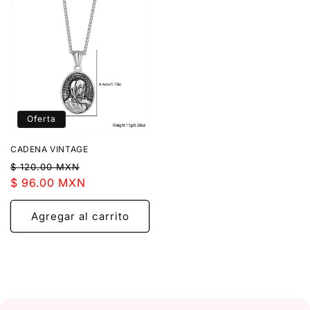
Oferta
CADENA VINTAGE
Precio
Precio
$ 120.00 MXN
habitual
$ 96.00 MXN
de
oferta
Agregar al carrito