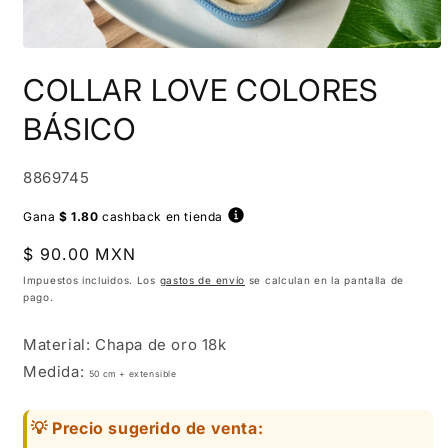
Abrir
elemento
COLLAR LOVE COLORES
multimedia
1
en
BÁSICO
una
ventana
modal
SKU:
8869745
Gana
$ 1.80
cashback en tienda
Precio
$ 90.00 MXN
habitual
Impuestos incluidos. Los
gastos de envío
se calculan en la pantalla de
pago.
Material: Chapa de oro 18k
Medida:
50 cm + extensible
💡 Precio sugerido de venta: