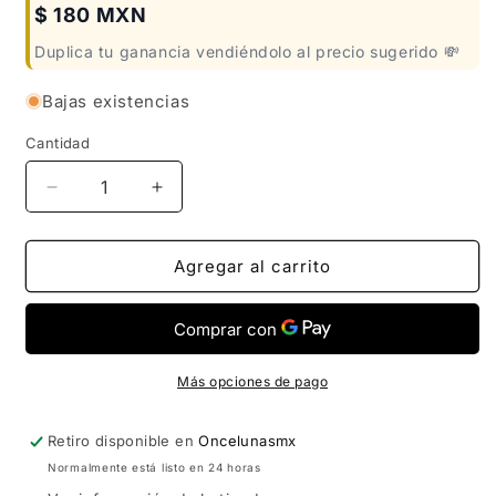
$ 180 MXN
Duplica tu ganancia vendiéndolo al precio sugerido 💸
Bajas existencias
Cantidad
Reducir
Aumentar
cantidad
cantidad
para
para
COLLAR
COLLAR
Agregar al carrito
LOVE
LOVE
COLORES
COLORES
BÁSICO
BÁSICO
Más opciones de pago
Retiro disponible en
Oncelunasmx
Normalmente está listo en 24 horas