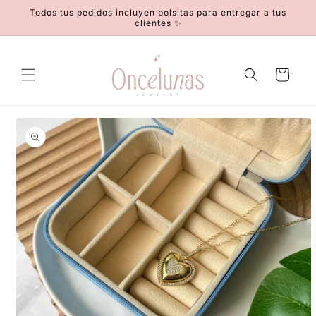
Ir
Todos tus pedidos incluyen bolsitas para entregar a tus
directamente
clientes ✨
al contenido
Carrito
Ir
directamente
a la
información
del producto