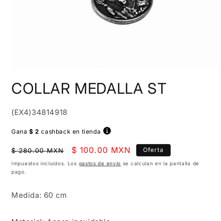
Abrir
elemento
COLLAR MEDALLA ST
multimedia
1
en
una
SKU:
(EX4)34814918
ventana
modal
Gana
$ 2
cashback en tienda
Precio
Precio
$ 100.00 MXN
Oferta
$ 280.00 MXN
habitual
de
Impuestos incluidos. Los
gastos de envío
se calculan en la pantalla de
pago.
oferta
Medida: 60 cm