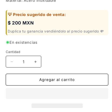
Material: Acero inoxidable
💡 Precio sugerido de venta:
$ 200 MXN
Duplica tu ganancia vendiéndolo al precio sugerido 💸
En existencias
Cantidad
Reducir
Aumentar
cantidad
cantidad
para
para
COLLAR
COLLAR
Agregar al carrito
MEDALLA
MEDALLA
ST
ST