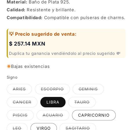
Material:
Baño de
Plata 925.
Calidad:
Resistente y brillante.
Compatibilidad:
Compatible con pulseras de charms.
💡 Precio sugerido de venta:
$ 257.14 MXN
Duplica tu ganancia vendiéndolo al precio sugerido 💸
Bajas existencias
Signo
Variante
Variante
Variante
ARIES
ESCORPIO
GEMINIS
agotada
agotada
agotada
o
o
o
no
no
no
Variante
Variante
CANCER
LIBRA
TAURO
disponible
disponible
disponible
agotada
agotada
o
o
no
no
Variante
Variante
PISCIS
ACUARIO
CAPRICORNIO
disponible
disponible
agotada
agotada
o
o
no
no
Variante
Variante
LEO
VIRGO
SAGITARIO