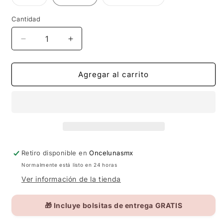
disponible
disponible
agotada
agotada
o
o
no
no
Cantidad
disponible
disponible
Reducir
Aumentar
cantidad
cantidad
para
para
CHARM
CHARM
Agregar al carrito
SIGNO
SIGNO
ZODIACAL
ZODIACAL
Retiro disponible en
Oncelunasmx
Normalmente está listo en 24 horas
Ver información de la tienda
🎁 Incluye bolsitas de entrega GRATIS