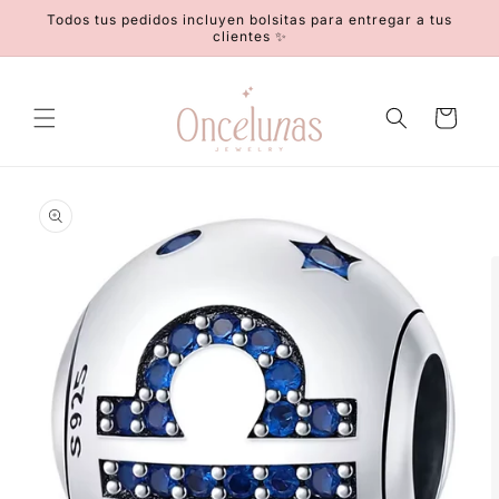
Ir
Todos tus pedidos incluyen bolsitas para entregar a tus
directamente
clientes ✨
al contenido
Carrito
Ir
directamente
a la
información
del producto