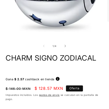
A
e
m
2
e
Abrir
u
elemento
v
multimedia
de
1
/
4
m
1
en
CHARM SIGNO ZODIACAL
una
ventana
modal
Gana
$ 2.57
cashback en tienda
Precio
Precio
$ 128.57 MXN
Oferta
$ 146.00 MXN
habitual
de
Impuestos incluidos. Los
gastos de envío
se calculan en la pantalla de
pago.
oferta