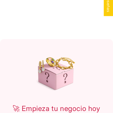
★ Reseñas
:
🚀 Empieza tu negocio hoy