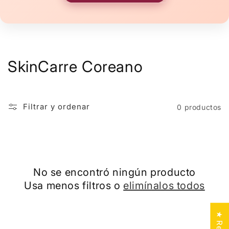
C
SkinCarre Coreano
o
l
Filtrar y ordenar
0 productos
e
c
c
No se encontró ningún producto
i
Usa menos filtros o
elimínalos todos
ó
n