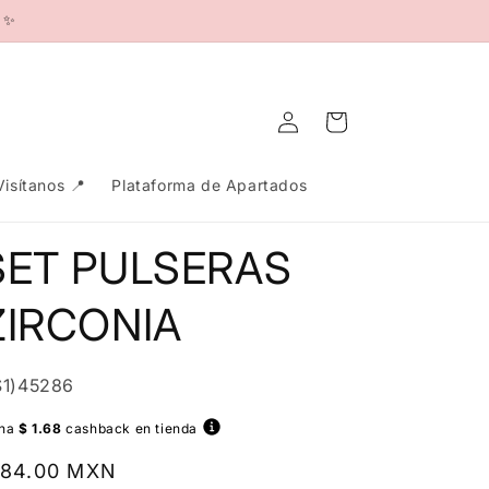
s ✨
Iniciar
Carrito
sesión
Visítanos 📍
Plataforma de Apartados
SET PULSERAS
ZIRCONIA
U:
S1)45286
na
$ 1.68
cashback en tienda
recio
 84.00 MXN