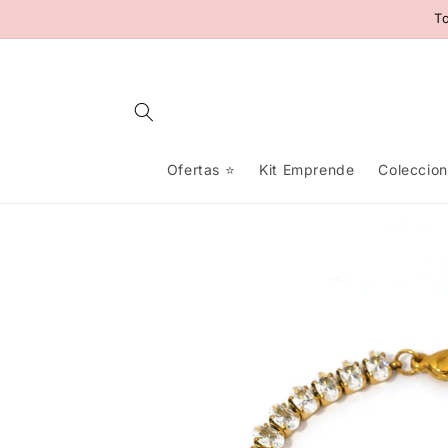
Ir
To
directamente
al contenido
Ofertas ⭐️
Kit Emprende
Coleccio
Ir
directamente
a la
información
del producto