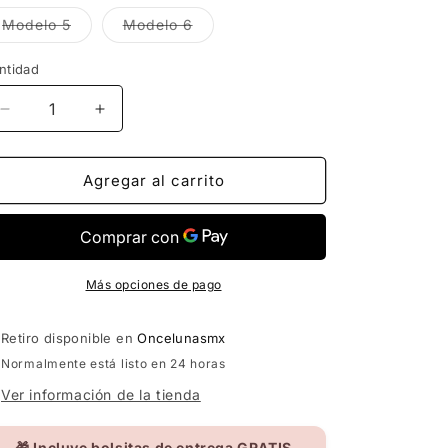
o
no
Variante
Variante
Modelo 5
Modelo 6
disponible
agotada
agotada
o
o
no
no
ntidad
disponible
disponible
Reducir
Aumentar
cantidad
cantidad
para
para
SET
SET
Agregar al carrito
PULSERAS
PULSERAS
ZIRCONIA
ZIRCONIA
Más opciones de pago
Retiro disponible en
Oncelunasmx
Normalmente está listo en 24 horas
Ver información de la tienda
🎁 Incluye bolsitas de entrega GRATIS