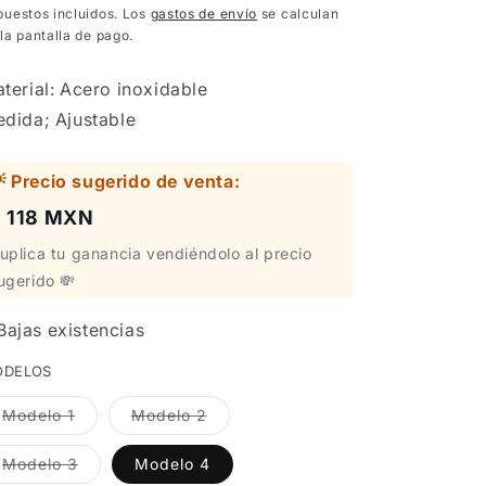
bitual
puestos incluidos. Los
gastos de envío
se calculan
la pantalla de pago.
terial: Acero inoxidable
dida; Ajustable
 Precio sugerido de venta:
 118 MXN
uplica tu ganancia vendiéndolo al precio
ugerido 💸
Bajas existencias
ODELOS
Variante
Variante
Modelo 1
Modelo 2
agotada
agotada
o
o
no
no
Variante
Modelo 3
Modelo 4
disponible
disponible
agotada