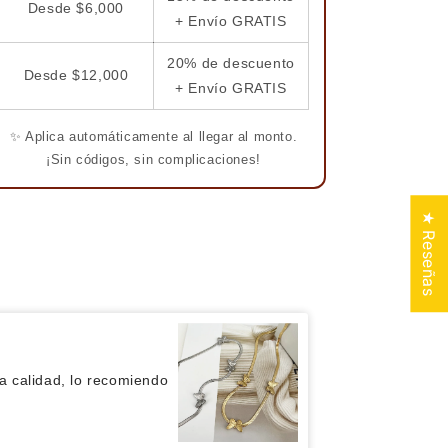
Desde $6,000
+ Envío GRATIS
20% de descuento
Desde $12,000
+ Envío GRATIS
✨ Aplica automáticamente al llegar al monto.
¡Sin códigos, sin complicaciones!
★ Reseñas
Lizbeth
roducto, lo recomiendo
 calidad, lo recomiendo
 productos, lo recomiendo
ERRO Y GATO - Perro
 todo! Gracias