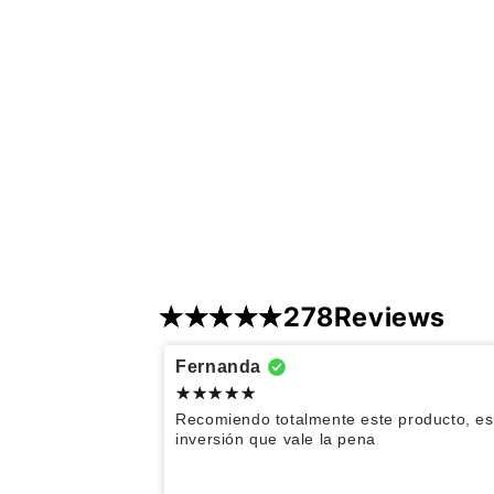
278
Reviews
Yesenia
Fernanda
Wendy
Me encantan sus productos y
Recomiendo totalmente este producto, e
rapidez en entregas
Karla
inversión que vale la pena
Excelente el producto.
ANILLO GLADIOLA DORADO
Yoseline
Muy buenos productos. De buena