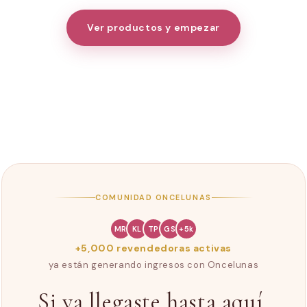
revenderse con márgenes de hasta el 100%. Ya hay
miles de revendedoras generando ingresos.
Ver productos y empezar
COMUNIDAD ONCELUNAS
MR
KL
TP
GS
+5k
+5,000 revendedoras activas
ya están generando ingresos con Oncelunas
Si ya llegaste hasta aquí,