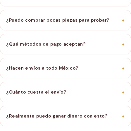
No necesitas registro ni volumen mínimo. Todos los
productos ya tienen precio mayoreo desde la primera
+
¿Puedo comprar pocas piezas para probar?
pieza.
Sí. Puedes comprar desde 1 pieza sin problema. Así
reduces riesgo y validas qué se vende mejor.
+
¿Qué métodos de pago aceptan?
Aceptamos tarjeta, transferencia y otros métodos
disponibles en checkout. Todo el proceso es seguro.
+
¿Hacen envíos a todo México?
Sí. Enviamos a todo México. El tiempo de entrega
promedio es de 2 a 5 días hábiles dependiendo tu
+
¿Cuánto cuesta el envío?
ubicación.
El envío tiene costo si no alcanzas el mínimo, pero es
gratis en compras mayores a $1,500.
+
¿Realmente puedo ganar dinero con esto?
Sí. Nuestros productos están diseñados para